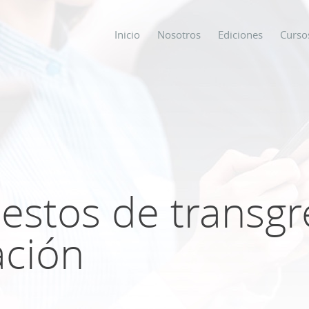
Inicio
Nosotros
Ediciones
Curso
os
s
estos de transgr
ODO SOBRE
ación