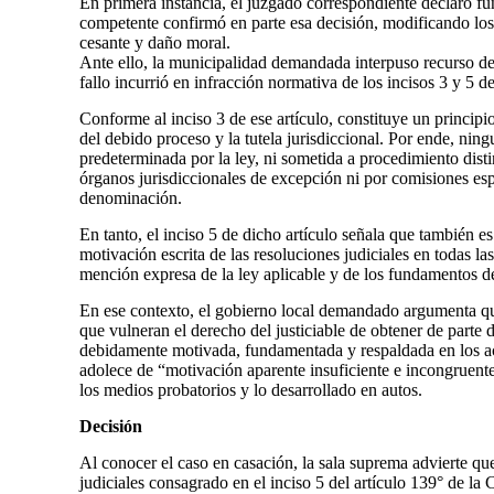
En primera instancia, el juzgado correspondiente declaró fu
competente confirmó en parte esa decisión, modificando lo
cesante y daño moral.
Ante ello, la municipalidad demandada interpuso recurso de 
fallo incurrió en infracción normativa de los incisos 3 y 5 de
Conforme al inciso 3 de ese artículo, constituye un principi
del debido proceso y la tutela jurisdiccional. Por ende, nin
predeterminada por la ley, ni sometida a procedimiento disti
órganos jurisdiccionales de excepción ni por comisiones espe
denominación.
En tanto, el inciso 5 de dicho artículo señala que también es
motivación escrita de las resoluciones judiciales en todas la
mención expresa de la ley aplicable y de los fundamentos d
En ese contexto, el gobierno local demandado argumenta que
que vulneran el derecho del justiciable de obtener de parte 
debidamente motivada, fundamentada y respaldada en los ac
adolece de “motivación aparente insuficiente e incongruent
los medios probatorios y lo desarrollado en autos.
Decisión
Al conocer el caso en casación, la sala suprema advierte qu
judiciales consagrado en el inciso 5 del artículo 139° de la