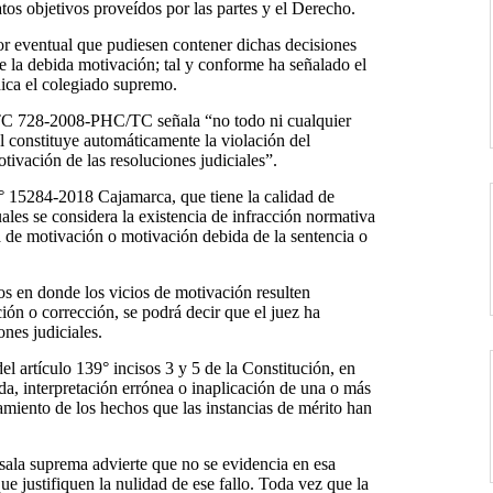
atos objetivos proveídos por las partes y el Derecho.
or eventual que pudiesen contener dichas decisiones
de la debida motivación; tal y conforme ha señalado el
dica el colegiado supremo.
 STC 728-2008-PHC/TC señala “no todo ni cualquier
l constituye automáticamente la violación del
tivación de las resoluciones judiciales”.
° 15284-2018 Cajamarca, que tiene la calidad de
uales se considera la existencia de infracción normativa
ta de motivación o motivación debida de la sentencia o
os en donde los vicios de motivación resulten
n o corrección, se podrá decir que el juez ha
ones judiciales.
del artículo 139° incisos 3 y 5 de la Constitución, en
ida, interpretación errónea o inaplicación de una o más
amiento de los hechos que las instancias de mérito han
a sala suprema advierte que no se evidencia en esa
e justifiquen la nulidad de ese fallo. Toda vez que la