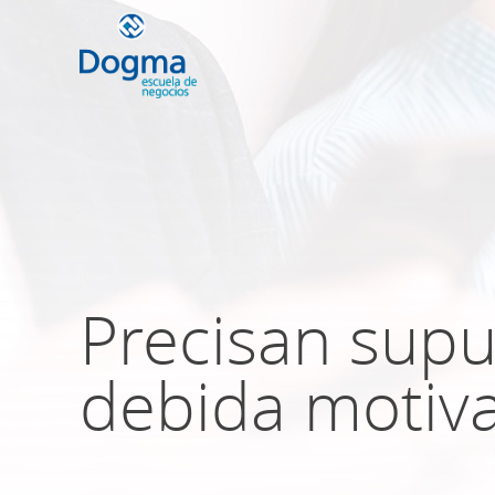
Conoce nuestr
próximos curso
Precisan supu
TRIBUTACIÓN INTERNACIONAL | T
NO DOMICILIADOS
debida motiv
Más Cursos