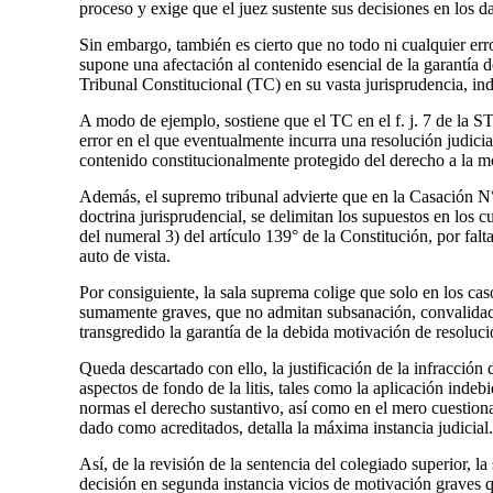
proceso y exige que el juez sustente sus decisiones en los d
Sin embargo, también es cierto que no todo ni cualquier err
supone una afectación al contenido esencial de la garantía 
Tribunal Constitucional (TC) en su vasta jurisprudencia, in
A modo de ejemplo, sostiene que el TC en el f. j. 7 de la
error en el que eventualmente incurra una resolución judicia
contenido constitucionalmente protegido del derecho a la mo
Además, el supremo tribunal advierte que en la Casación N
doctrina jurisprudencial, se delimitan los supuestos en los c
del numeral 3) del artículo 139° de la Constitución, por fal
auto de vista.
Por consiguiente, la sala suprema colige que solo en los cas
sumamente graves, que no admitan subsanación, convalidació
transgredido la garantía de la debida motivación de resoluci
Queda descartado con ello, la justificación de la infracción 
aspectos de fondo de la litis, tales como la aplicación indeb
normas el derecho sustantivo, así como en el mero cuestion
dado como acreditados, detalla la máxima instancia judicial.
Así, de la revisión de la sentencia del colegiado superior, l
decisión en segunda instancia vicios de motivación graves qu