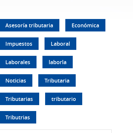
Asesoría tributaria
Económica
Impuestos
Laboral
Laborales
laborla
Noticias
Tributaria
Tributarias
tributario
Tributrias