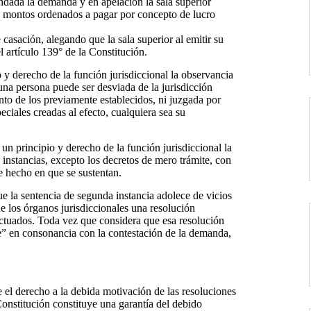
ndada la demanda y en apelación la sala superior
s montos ordenados a pagar por concepto de lucro
casación, alegando que la sala superior al emitir su
l artículo 139° de la Constitución.
o y derecho de la función jurisdiccional la observancia
guna persona puede ser desviada de la jurisdicción
nto de los previamente establecidos, ni juzgada por
ciales creadas al efecto, cualquiera sea su
 un principio y derecho de la función jurisdiccional la
s instancias, excepto los decretos de mero trámite, con
e hecho en que se sustentan.
 la sentencia de segunda instancia adolece de vicios
de los órganos jurisdiccionales una resolución
tuados. Toda vez que considera que esa resolución
e” en consonancia con la contestación de la demanda,
e el derecho a la debida motivación de las resoluciones
 Constitución constituye una garantía del debido