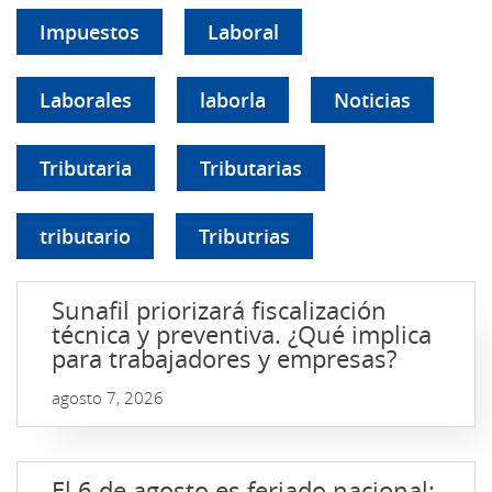
Impuestos
Laboral
Laborales
laborla
Noticias
Tributaria
Tributarias
tributario
Tributrias
Sunafil priorizará fiscalización
técnica y preventiva. ¿Qué implica
para trabajadores y empresas?
agosto 7, 2026
El 6 de agosto es feriado nacional: