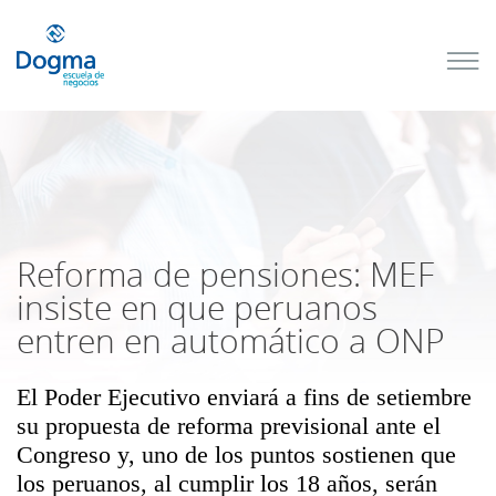
Conoce
nuestros
próximos
cursos
TRIBUTACIÓN
INTERNACIONAL
| TODO SOBRE
NO
DOMICILIADOS
Reforma de pensiones: MEF
insiste en que peruanos
entren en automático a ONP
Más Cursos
El Poder Ejecutivo enviará a fins de setiembre
su propuesta de reforma previsional ante el
Congreso y, uno de los puntos sostienen que
los peruanos, al cumplir los 18 años, serán