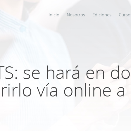
Inicio
Nosotros
Ediciones
Curso
os
s
TS: se hará en do
irlo vía online a
ODO SOBRE