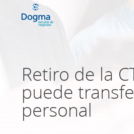
Conoce nuestr
próximos curso
Retiro de la C
puede transfer
TRIBUTACIÓN INTERNACIONAL | T
NO DOMICILIADOS
personal
Más Cursos