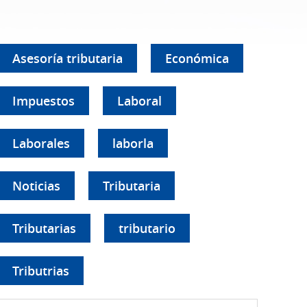
Asesoría tributaria
Económica
Impuestos
Laboral
Laborales
laborla
Noticias
Tributaria
Tributarias
tributario
Tributrias