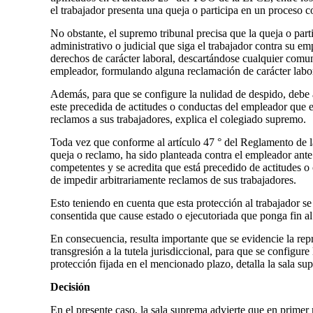
el trabajador presenta una queja o participa en un proceso 
No obstante, el supremo tribunal precisa que la queja o part
administrativo o judicial que siga el trabajador contra su 
derechos de carácter laboral, descartándose cualquier comuni
empleador, formulando alguna reclamación de carácter labora
Además, para que se configure la nulidad de despido, debe ac
este precedida de actitudes o conductas del empleador que e
reclamos a sus trabajadores, explica el colegiado supremo.
Toda vez que conforme al artículo 47 ° del Reglamento de l
queja o reclamo, ha sido planteada contra el empleador ante 
competentes y se acredita que está precedido de actitudes 
de impedir arbitrariamente reclamos de sus trabajadores.
Esto teniendo en cuenta que esta protección al trabajador se
consentida que cause estado o ejecutoriada que ponga fin a
En consecuencia, resulta importante que se evidencie la repr
transgresión a la tutela jurisdiccional, para que se configure
protección fijada en el mencionado plazo, detalla la sala su
Decisión
En el presente caso, la sala suprema advierte que en prime