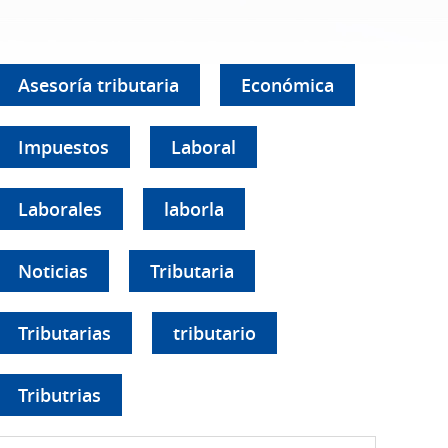
Asesoría tributaria
Económica
Impuestos
Laboral
Laborales
laborla
Noticias
Tributaria
Tributarias
tributario
Tributrias