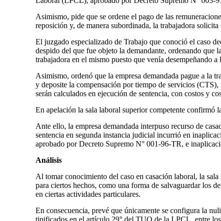
Laboral (LPCL), aprobado por Decreto Supremo N° 003-9
Asimismo, pide que se ordene el pago de las remuneraciones
reposición y, de manera subordinada, la trabajadora solicita
El juzgado especializado de Trabajo que conoció el caso de
despido del que fue objeto la demandante, ordenando que 
trabajadora en el mismo puesto que venía desempeñando a l
Asimismo, ordenó que la empresa demandada pague a la tr
y deposite la compensación por tiempo de servicios (CTS), m
serán calculados en ejecución de sentencia, con costos y cos
En apelación la sala laboral superior competente confirmó l
Ante ello, la empresa demandada interpuso recurso de casaci
sentencia en segunda instancia judicial incurrió en inaplic
aprobado por Decreto Supremo N° 001-96-TR, e inaplicaci
Análisis
Al tomar conocimiento del caso en casación laboral, la sala
para ciertos hechos, como una forma de salvaguardar los de
en ciertas actividades particulares.
En consecuencia, prevé que únicamente se configura la nul
tipificados en el artículo 29° del TUO de la LPCL, entre lo