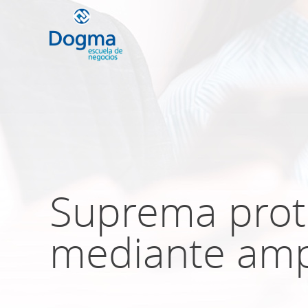
Conoce nuestr
próximos curso
Suprema prote
TRIBUTACIÓN INTERNACIONAL | T
NO DOMICILIADOS
mediante am
Más Cursos