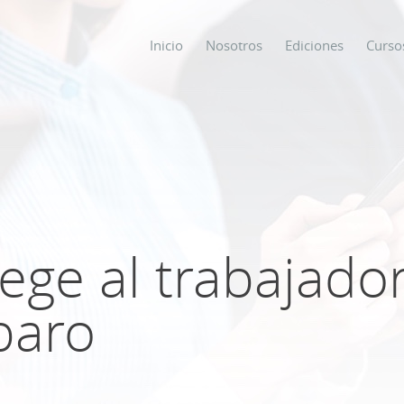
Inicio
Nosotros
Ediciones
Curso
os
s
ge al trabajado
ODO SOBRE
paro