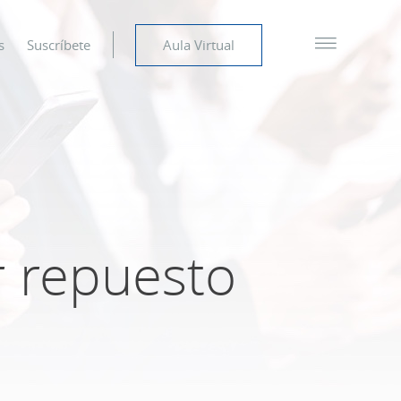
s
Suscríbete
Aula Virtual
r repuesto