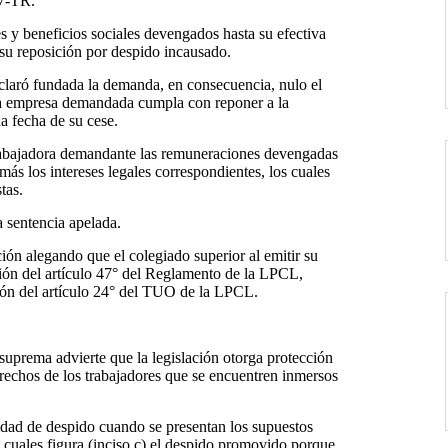
7-TR.
 y beneficios sociales devengados hasta su efectiva
 su reposición por despido incausado.
claró fundada la demanda, en consecuencia, nulo el
la empresa demandada cumpla con reponer a la
a fecha de su cese.
abajadora demandante las remuneraciones devengadas
ás los intereses legales correspondientes, los cuales
tas.
a sentencia apelada.
ón alegando que el colegiado superior al emitir su
ación del artículo 47° del Reglamento de la LPCL,
ón del artículo 24° del TUO de la LPCL.
 suprema advierte que la legislación otorga protección
rechos de los trabajadores que se encuentren inmersos
idad de despido cuando se presentan los supuestos
s cuales figura (inciso c) el despido promovido porque