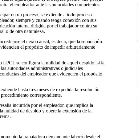
contra el empleador ante las autoridades competentes.
icipar en un proceso, se extiende a todo proceso
empleador, siempre y cuando tenga conexión con sus
cación interna dirigida por el trabajador contra su
l o de otra naturaleza.
reditarse el nexo causal, es decir, que la separación
videncien el propósito de impedir arbitrariamente
a LPCL se configura la nulidad de aquel despido, si la
las autoridades administrativas o judiciales
o conductas del empleador que evidencien el propósito
 extiende hasta tres meses de expedida la resolución
l procedimiento correspondiente.
esalia incurrida por el empleador, que implica la
 la nulidad de despido y opere la extensión de la
prema.
r momento la trabajadora demandante laboró desde el