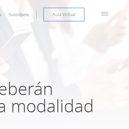
s
Suscríbete
Aula Virtual
deberán
sta modalidad