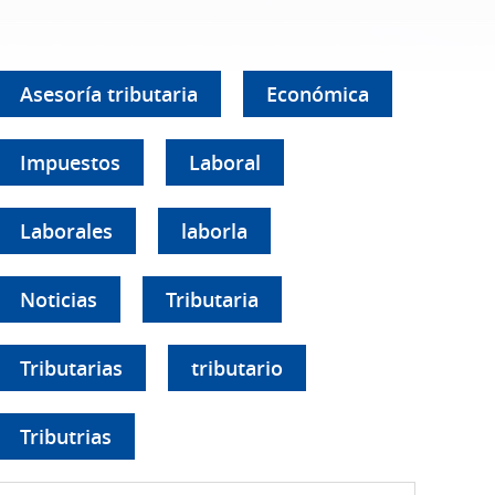
Asesoría tributaria
Económica
Impuestos
Laboral
Laborales
laborla
Noticias
Tributaria
Tributarias
tributario
Tributrias