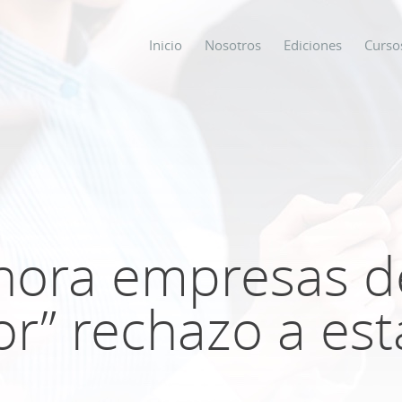
Inicio
Nosotros
Ediciones
Curso
os
s
ahora empresas 
ODO SOBRE
jor” rechazo a e