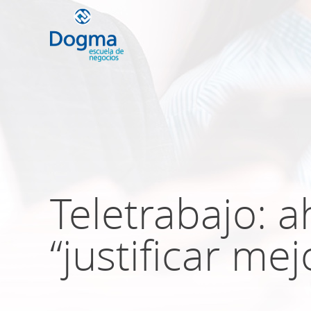
Conoce nuestr
próximos curso
Teletrabajo: 
TRIBUTACIÓN INTERNACIONAL | T
NO DOMICILIADOS
“justificar me
Más Cursos