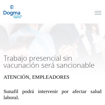
Conoce
nuestros
próximos
cursos
TRIBUTACIÓN
INTERNACIONAL
| TODO SOBRE
NO
DOMICILIADOS
Trabajo presencial sin
vacunación será sancionable
ATENCIÓN, EMPLEADORES
Más Cursos
Sunafil podrá intervenir por afectar salud
laboral.