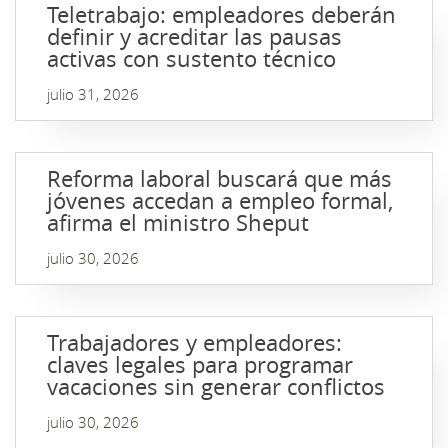
Teletrabajo: empleadores deberán
definir y acreditar las pausas
activas con sustento técnico
julio 31, 2026
Reforma laboral buscará que más
jóvenes accedan a empleo formal,
afirma el ministro Sheput
julio 30, 2026
Trabajadores y empleadores:
claves legales para programar
vacaciones sin generar conflictos
julio 30, 2026