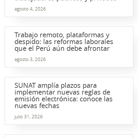
agosto 4, 2026
Trabajo remoto, plataformas y
despido: las reformas laborales
que el Perú aún debe afrontar
agosto 3, 2026
SUNAT amplía plazos para
implementar nuevas reglas de
emisión electrónica: conoce las
nuevas fechas
julio 31, 2026