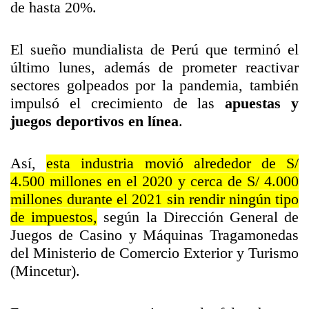
de hasta 20%.
El sueño mundialista de Perú que terminó el
último lunes
, además de prometer reactivar
sectores golpeados por la pandemia, también
impulsó el crecimiento de las
apuestas y
juegos deportivos en línea
.
Así,
esta industria movió alrededor de S/
4.500 millones en el 2020 y cerca de S/ 4.000
millones durante el 2021 sin rendir ningún tipo
de impuestos,
según la Dirección General de
Juegos de Casino y Máquinas Tragamonedas
del
Ministerio de Comercio Exterior y Turismo
(Mincetur)
.