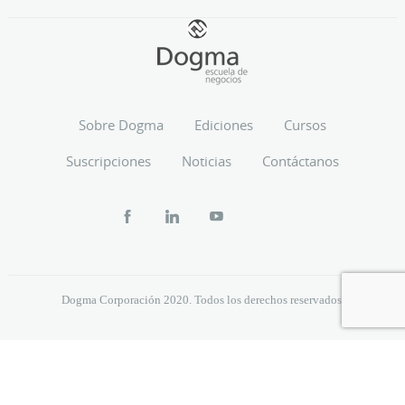
Sobre Dogma
Ediciones
Cursos
Suscripciones
Noticias
Contáctanos
Dogma Corporación 2020. Todos los derechos reservados.