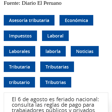
Fuente: Diario El Peruano
Asesoría tributaria
Económica
Impuestos
Laboral
Laborales
laborla
Noticias
Tributaria
Tributarias
tributario
Tributrias
El 6 de agosto es feriado nacional:
consulta las reglas de pago para
trabajadores públicos y privados