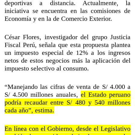
deportivas a distancia. Actualmente, la
iniciativa se encuentra en las comisiones de
Economía y en la de Comercio Exterior.
César Flores, investigador del grupo Justicia
Fiscal Perú, señala que esta propuesta plantea
un impuesto especial de 12% a los ingresos
netos de estos negocios más la aplicación del
impuesto selectivo al consumo.
“Manejando las cifras de venta de S/ 4.000 a
S/ 4.500 millones anuales,
el Estado peruano
podría recaudar entre S/ 480 y 540 millones
cada año”, estima.
En línea con el Gobierno, desde el Legislativo