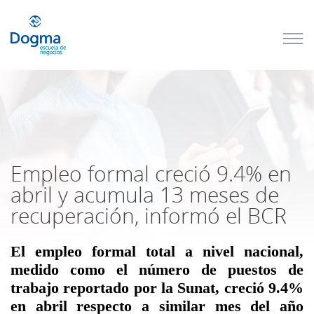
Conoce
nuestros
próximos
cursos
TRIBUTACIÓN
INTERNACIONAL
| TODO SOBRE
NO
DOMICILIADOS
Empleo formal creció 9.4% en
abril y acumula 13 meses de
recuperación, informó el BCR
Más Cursos
El empleo formal total a nivel nacional,
medido como el número de puestos de
trabajo reportado por la Sunat, creció 9.4%
en abril respecto a similar mes del año