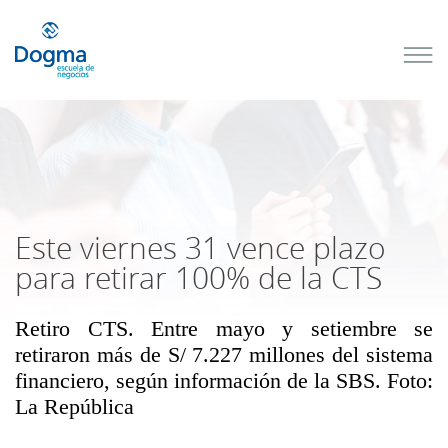
Conoce
nuestros
próximos
cursos
TRIBUTACIÓN
INTERNACIONAL
| TODO SOBRE
NO
DOMICILIADOS
Este viernes 31 vence plazo
para retirar 100% de la CTS
Retiro CTS. Entre mayo y setiembre se
Más Cursos
retiraron más de S/ 7.227 millones del sistema
financiero, según información de la SBS. Foto:
La República