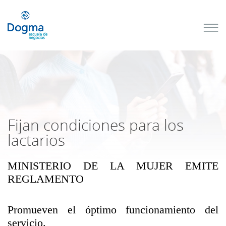
Conoce
nuestros
próximos
cursos
TRIBUTACIÓN
INTERNACIONAL
| TODO SOBRE
NO
DOMICILIADOS
Fijan condiciones para los
lactarios
MINISTERIO DE LA MUJER EMITE
Más Cursos
REGLAMENTO
Promueven el óptimo funcionamiento del
servicio.