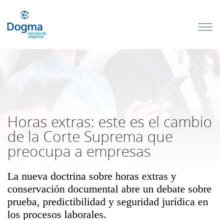
Conoce
nuestros
próximos
cursos
TRIBUTACIÓN
INTERNACIONAL
| TODO SOBRE
NO
DOMICILIADOS
Horas extras: este es el cambio
de la Corte Suprema que
preocupa a empresas
Más Cursos
La nueva doctrina sobre horas extras y
conservación documental abre un debate sobre
prueba, predictibilidad y seguridad jurídica en
los procesos laborales.