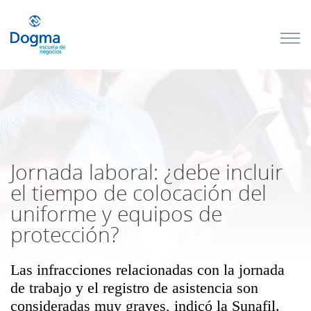
Conoce
nuestros
próximos
cursos
TRIBUTACIÓN
INTERNACIONAL
| TODO SOBRE
NO
DOMICILIADOS
Jornada laboral: ¿debe incluir
el tiempo de colocación del
uniforme y equipos de
Más Cursos
protección?
Las infracciones relacionadas con la jornada
de trabajo y el registro de asistencia son
consideradas muy graves, indicó la Sunafil.