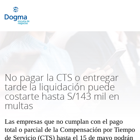
Conoce nuestros próximos
cursos
TRIBUTACIÓN INTERNACIONAL |
TODO SOBRE NO DOMICILIADOS
Más Cursos
No pagar la CTS o entregar
tarde la liquidación puede
costarte hasta S/143 mil en
multas
Las empresas que no cumplan con el pago
total o parcial de la Compensación por Tiempo
de Servicio (CTS) hasta el 15 de mayo podrán