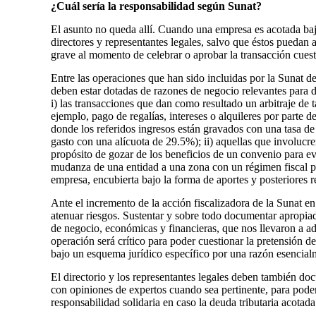
¿Cuál sería la responsabilidad según Sunat?
El asunto no queda allí. Cuando una empresa es acotada baj
directores y representantes legales, salvo que éstos puedan 
grave al momento de celebrar o aprobar la transacción cues
Entre las operaciones que han sido incluidas por la Sunat de
deben estar dotadas de razones de negocio relevantes para 
i) las transacciones que dan como resultado un arbitraje de t
ejemplo, pago de regalías, intereses o alquileres por parte d
donde los referidos ingresos están gravados con una tasa de
gasto con una alícuota de 29.5%); ii) aquellas que involucr
propósito de gozar de los beneficios de un convenio para evit
mudanza de una entidad a una zona con un régimen fiscal pref
empresa, encubierta bajo la forma de aportes y posteriores re
Ante el incremento de la acción fiscalizadora de la Sunat e
atenuar riesgos. Sustentar y sobre todo documentar apropia
de negocio, económicas y financieras, que nos llevaron a a
operación será crítico para poder cuestionar la pretensión de
bajo un esquema jurídico específico por una razón esencialm
El directorio y los representantes legales deben también do
con opiniones de expertos cuando sea pertinente, para poder
responsabilidad solidaria en caso la deuda tributaria acotad