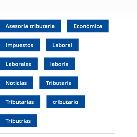
Asesoría tributaria
Económica
Impuestos
Laboral
Laborales
laborla
Noticias
Tributaria
Tributarias
tributario
Tributrias