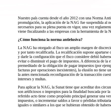
Nuestro país cuenta desde el año 2012 con una Norma Anti
promulgación, la aplicación de la NAG fue suspendida al n
necesarios para su plena puesta en vigor, una vez reglamenta
viene fiscalizando a las empresas con la herramienta de la
¿Cómo funciona la norma antielusiva?
La NAG ha otorgado al fisco un amplio margen de discrecio
y por tanto recalificarla. La recalificación supone apartarse
y darle la configuración que el fisco considere debió habers
evitar o disminuir el pago de impuestos. A diferencia de la
premeditado de la obligación de pagar impuestos (por ejempl
facturas por operaciones inexistentes), la elusión no tiene u
la antes mencionada reconfiguración de la transacción cues
intereses y multas.
Para aplicar la NAG, la Sunat tiene que acreditar dos circun
son artificiosos o impropios para la finalidad buscada por la 
referido acto tiene como propósito principal generar una ven
impuestos, o incrementar saldos a favor o pérdidas tributari
iguales o similares a los que se hubieran obtenido de habers