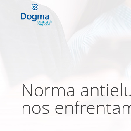
Conoce nuestr
próximos curso
Norma antielu
TRIBUTACIÓN INTERNACIONAL | T
NO DOMICILIADOS
nos enfrenta
Más Cursos