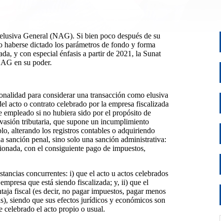
elusiva General (NAG). Si bien poco después de su
o haberse dictado los parámetros de fondo y forma
da, y con especial énfasis a partir de 2021, la Sunat
 NAG en su poder.
nalidad para considerar una transacción como elusiva
 del acto o contrato celebrado por la empresa fiscalizada
e empleado si no hubiera sido por el propósito de
 evasión tributaria, que supone un incumplimiento
o, alterando los registros contables o adquiriendo
na sanción penal, sino solo una sanción administrativa:
tionada, con el consiguiente pago de impuestos,
stancias concurrentes: i) que el acto u actos celebrados
empresa que está siendo fiscalizada; y, ii) que el
taja fiscal (es decir, no pagar impuestos, pagar menos
as), siendo que sus efectos jurídicos y económicos son
e celebrado el acto propio o usual.