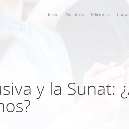
Inicio
Nosotros
Ediciones
Curso
os
s
siva y la Sunat: 
ODO SOBRE
mos?