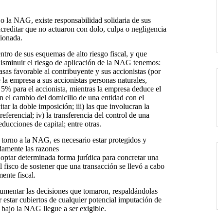
o la NAG, existe responsabilidad solidaria de sus
acreditar que no actuaron con dolo, culpa o negligencia
tionada.
ntro de sus esquemas de alto riesgo fiscal, y que
disminuir el riesgo de aplicación de la NAG tenemos:
asas favorable al contribuyente y sus accionistas (por
e la empresa a sus accionistas personas naturales,
 5% para el accionista, mientras la empresa deduce el
en el cambio del domicilio de una entidad con el
ar la doble imposición; iii) las que involucran la
erencial; iv) la transferencia del control de una
ducciones de capital; entre otras.
n torno a la NAG, es necesario estar protegidos y
damente las razones
doptar determinada forma jurídica para concretar una
l fisco de sostener que una transacción se llevó a cabo
ente fiscal.
cumentar las decisiones que tomaron, respaldándolas
 estar cubiertos de cualquier potencial imputación de
a bajo la NAG llegue a ser exigible.