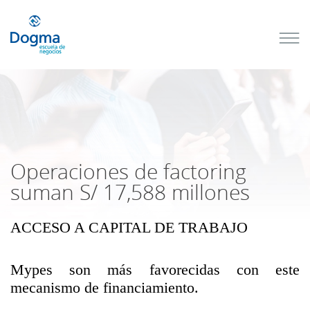
Conoce
nuestros
próximos
cursos
TRIBUTACIÓN
INTERNACIONAL
| TODO SOBRE
NO
DOMICILIADOS
Operaciones de factoring
suman S/ 17,588 millones
ACCESO A CAPITAL DE TRABAJO
Más Cursos
Mypes son más favorecidas con este
mecanismo de financiamiento.