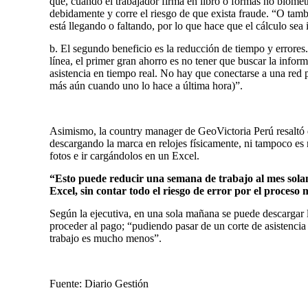
que, cuando el trabajador firma en libro o formas no biométri
debidamente y corre el riesgo de que exista fraude.
“O tambi
está llegando o faltando, por lo que hace que el cálculo se
b. El segundo beneficio es la reducción de tiempo y errores. 
línea, el primer gran ahorro es no tener que buscar la infor
asistencia en tiempo real. No hay que conectarse a una red 
más aún cuando uno lo hace a última hora)”.
Asimismo, la country manager de
GeoVictoria Perú
resaltó
descargando la marca en relojes físicamente, ni tampoco es n
fotos e ir cargándolos en un Excel.
“Esto puede reducir una semana de trabajo al mes sola
Excel, sin contar todo el riesgo de error por el proceso
Según la ejecutiva, en una sola mañana se puede descargar 
proceder al pago;
“pudiendo pasar de un corte de asistencia 
trabajo es mucho menos”.
Fuente: Diario Gestión