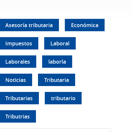
Asesoría tributaria
Económica
Impuestos
Laboral
Laborales
laborla
Noticias
Tributaria
Tributarias
tributario
Tributrias