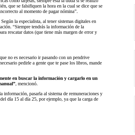
cas como tarjetas, siempre está la duda si se realizó
én, que se falsifiquen la hora en la cual se dice que se
a incorrecto al momento de pagar nómina”.
Según la especialista, al tener sistemas digitales en
mación. “Siempre tendrás la información de la
para rescatar datos (que tiene más margen de error y
 que no es necesario ir pasando con un pendrive
ecesario pedirle a gente que te pase los libros, mande
mente en buscar la información y cargarlo en un
 manual”
, mencionó.
la información, pasarla al sistema de remuneraciones y
del día 15 al día 25, por ejemplo, ya que la carga de