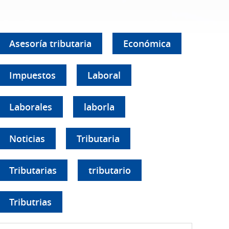
Asesoría tributaria
Económica
Impuestos
Laboral
Laborales
laborla
Noticias
Tributaria
Tributarias
tributario
Tributrias