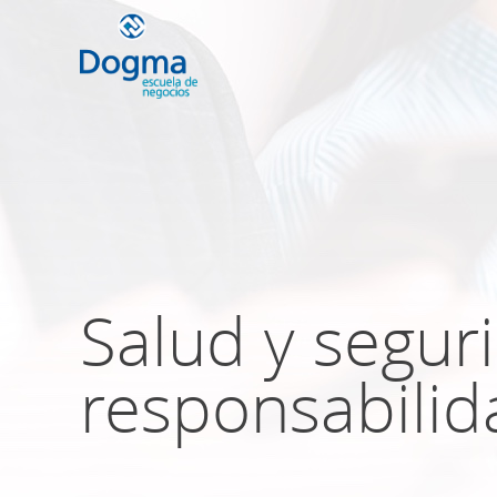
Conoce nuestr
próximos curso
Salud y segur
TRIBUTACIÓN INTERNACIONAL | T
NO DOMICILIADOS
responsabili
Más Cursos