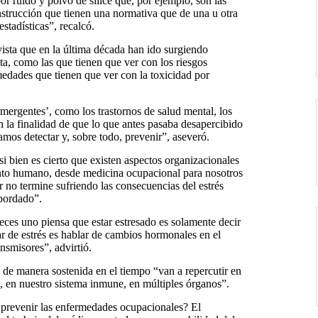
or ruido y polvo de sílice que, por ejemplo, son las
nstrucción que tienen una normativa que de una u otra
stadísticas”, recalcó.
ista que en la última década han ido surgiendo
a, como las que tienen que ver con los riesgos
medades que tienen que ver con la toxicidad por
ergentes’, como los trastornos de salud mental, los
n la finalidad de que lo que antes pasaba desapercibido
mos detectar y, sobre todo, prevenir”, aseveró.
si bien es cierto que existen aspectos organizacionales
nto humano, desde medicina ocupacional para nosotros
r no termine sufriendo las consecuencias del estrés
abordado”.
eces uno piensa que estar estresado es solamente decir
r de estrés es hablar de cambios hormonales en el
ansmisores”, advirtió.
 de manera sostenida en el tiempo “van a repercutir en
al, en nuestro sistema inmune, en múltiples órganos”.
a prevenir las enfermedades ocupacionales? El