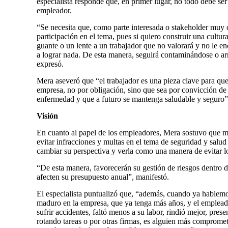
especialista responde que, en primer lugar, no todo debe ser
empleador.
“Se necesita que, como parte interesada o stakeholder muy
participación en el tema, pues si quiero construir una cultur
guante o un lente a un trabajador que no valorará y no le en
a lograr nada. De esta manera, seguirá contaminándose o ar
expresó.
Mera aseveró que “el trabajador es una pieza clave para que
empresa, no por obligación, sino que sea por convicción de q
enfermedad y que a futuro se mantenga saludable y seguro”
Visión
En cuanto al papel de los empleadores, Mera sostuvo que más
evitar infracciones y multas en el tema de seguridad y salu
cambiar su perspectiva y verla como una manera de evitar l
“De esta manera, favorecerán su gestión de riesgos dentro d
afecten su presupuesto anual”, manifestó.
El especialista puntualizó que, “además, cuando ya hablem
maduro en la empresa, que ya tenga más años, y el empleado
sufrir accidentes, faltó menos a su labor, rindió mejor, pres
rotando tareas o por otras firmas, es alguien más comprom