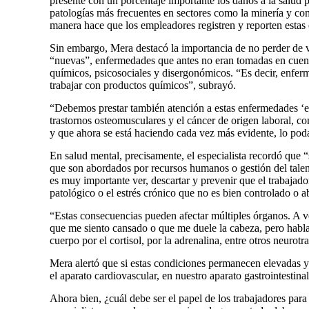
presente con un porcentaje importante los daños a la salud p
patologías más frecuentes en sectores como la minería y co
manera hace que los empleadores registren y reporten estas e
Sin embargo, Mera destacó la importancia de no perder de v
“nuevas”, enfermedades que antes no eran tomadas en cuent
químicos, psicosociales y disergonómicos. “Es decir, enfer
trabajar con productos químicos”, subrayó.
“Debemos prestar también atención a estas enfermedades ‘em
trastornos osteomusculares y el cáncer de origen laboral, co
y que ahora se está haciendo cada vez más evidente, lo poda
En salud mental, precisamente, el especialista recordó que “
que son abordados por recursos humanos o gestión del tale
es muy importante ver, descartar y prevenir que el trabajado
patológico o el estrés crónico que no es bien controlado o 
“Estas consecuencias pueden afectar múltiples órganos. A v
que me siento cansado o que me duele la cabeza, pero habla
cuerpo por el cortisol, por la adrenalina, entre otros neurotr
Mera alertó que si estas condiciones permanecen elevadas y
el aparato cardiovascular, en nuestro aparato gastrointestin
Ahora bien, ¿cuál debe ser el papel de los trabajadores par