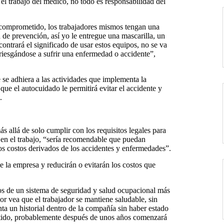
 el trabajo del médico, no todo es responsabilidad del
 comprometido, los trabajadores mismos tengan una
a de prevención, así yo le entregue una mascarilla, un
contrará el significado de usar estos equipos, no se va
riesgándose a sufrir una enfermedad o accidente”,
 se adhiera a las actividades que implementa la
ue el autocuidado le permitirá evitar el accidente y
.
 allá de solo cumplir con los requisitos legales para
d en el trabajo, “sería recomendable que puedan
os costos derivados de los accidentes y enfermedades”.
e la empresa y reducirán o evitarán los costos que
os de un sistema de seguridad y salud ocupacional más
r vea que el trabajador se mantiene saludable, sin
enta un historial dentro de la compañía sin haber estado
etido, probablemente después de unos años comenzará