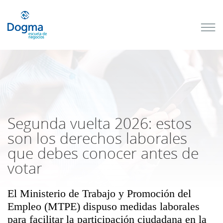
Conoce
nuestros
próximos
cursos
TRIBUTACIÓN
INTERNACIONAL
| TODO SOBRE
NO
DOMICILIADOS
Segunda vuelta 2026: estos
son los derechos laborales
que debes conocer antes de
Más Cursos
votar
El Ministerio de Trabajo y Promoción del
Empleo (MTPE) dispuso medidas laborales
para facilitar la participación ciudadana en la