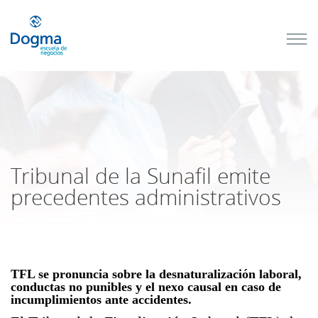
Conoce
nuestros
próximos
cursos
TRIBUTACIÓN
INTERNACIONAL
| TODO SOBRE
NO
DOMICILIADOS
Tribunal de la Sunafil emite
precedentes administrativos
Más Cursos
TFL se pronuncia sobre la desnaturalización laboral,
conductas no punibles y el nexo causal en caso de
incumplimientos ante accidentes.