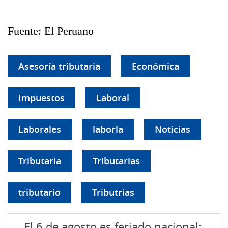
Fuente: El Peruano
Asesoría tributaria
Económica
Impuestos
Laboral
Laborales
laborla
Noticias
Tributaria
Tributarias
tributario
Tributrias
El 6 de agosto es feriado nacional: