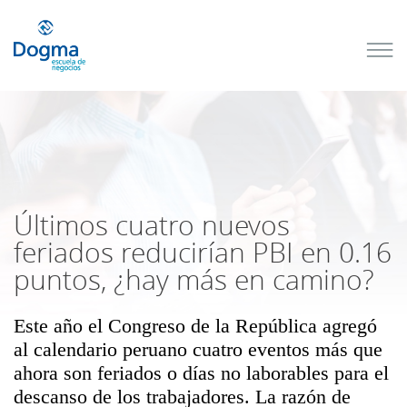
Conoce
nuestros
próximos
cursos
TRIBUTACIÓN
INTERNACIONAL
| TODO SOBRE
NO
DOMICILIADOS
Últimos cuatro nuevos
feriados reducirían PBI en 0.16
puntos, ¿hay más en camino?
Más Cursos
Este año el Congreso de la República agregó
al calendario peruano cuatro eventos más que
ahora son feriados o días no laborables para el
descanso de los trabajadores. La razón de