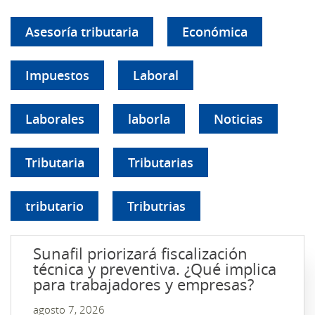
Asesoría tributaria
Económica
Impuestos
Laboral
Laborales
laborla
Noticias
Tributaria
Tributarias
tributario
Tributrias
Sunafil priorizará fiscalización
técnica y preventiva. ¿Qué implica
para trabajadores y empresas?
agosto 7, 2026