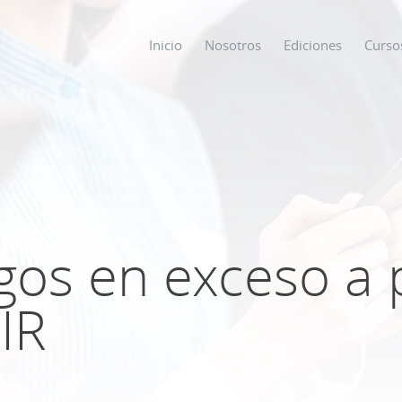
Inicio
Nosotros
Ediciones
Curso
os
s
gos en exceso a 
ODO SOBRE
IR