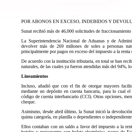
POR ABONOS EN EXCESO, INDEBIDOS Y DEVOLU
Sunat recibió más de 46,000 solicitudes de fraccionamiento 
La Superintendencia Nacional de Aduanas y de Administ
devolver más de 269 millones de soles a personas natur
principalmente por pagos en exceso del impuesto a la renta 
De acuerdo con la institución tributaria, en total se han rec
naturales, de las cuales ya fueron atendidas más del 94%, l
Lineamientos
Incluso, añadió que con el fin de otorgar mayores facili
mediante un depósito en cuenta bancaria, para lo cual el
código de cuenta interbancario (CCI). Otras opciones, men
cheque.
Asimismo, desde abril último, la Sunat inició la devolución
quinta categoría, en planilla o dependientes o independiente
Ellos contaban con un saldo a favor del impuesto a la ren
hoteles y restaurantes con boleta electrónica, pagos de Es