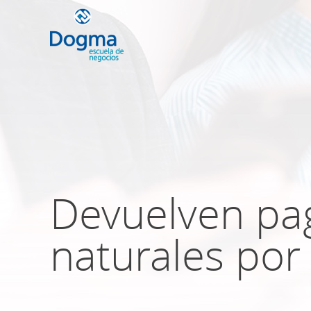
Conoce nuestr
próximos curso
Devuelven pa
TRIBUTACIÓN INTERNACIONAL | T
NO DOMICILIADOS
naturales por 
Más Cursos